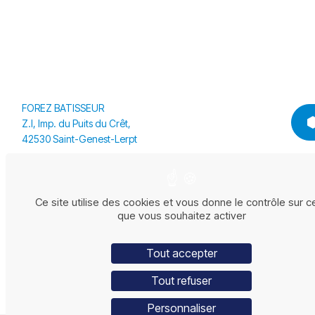
FOREZ BATISSEUR
Z.I, Imp. du Puits du Crêt,
42530 Saint-Genest-Lerpt
Tél :
04 77 90 90 90
HEXAGONE BATISSEUR
Ce site utilise des cookies et vous donne le contrôle sur c
5 Bd François Mitterrand,
que vous souhaitez activer
43120 Monistrol-sur-Loire
Tél. :
04 71 56 59 49
Tout accepter
Tout refuser
Personnaliser