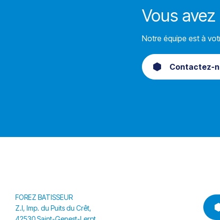
Vous avez 
Notre équipe est à vot
Contactez-n
FOREZ BATISSEUR
Z.I, Imp. du Puits du Crêt,
42530 Saint-Genest-Lerpt